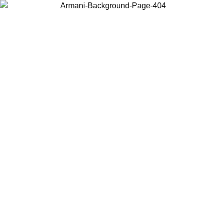
Wählen Sie das Land, in dem Sie sich befinden, um lokale Inhalte zu
sehen und online zu kaufen.
Land/Region
Weiter
United States
FRÜHJAHRS SOMMERS SALE BIS ZUM 30.08.2026