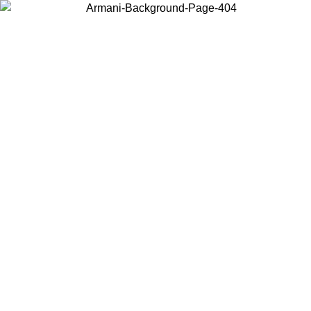
Wählen Sie das Land, in dem Sie sich befinden, um lokale Inhalte zu
sehen und online zu kaufen.
Land/Region
Weiter
United States
Melden sie sich bei ihrem konto an, um kostenlosen versand für
bestellungen über 150€ zu erhalten