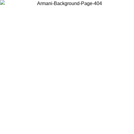
Wählen Sie das Land, in dem Sie sich befinden, um lokale Inhalte zu
sehen und online zu kaufen.
Land/Region
Weiter
United States
Melden sie sich bei ihrem konto an, um kostenlosen
UM 30.08.2026
bestellungen über 150€ zu erhalten