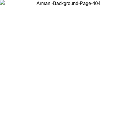
Wählen Sie das Land, in dem Sie sich befinden, um lokale Inhalte zu
sehen und online zu kaufen.
Land/Region
Weiter
United States
Melden sie sich bei ihrem konto an, um ko
IS ZUM 30.08.2026
bestellungen über 150€ zu e