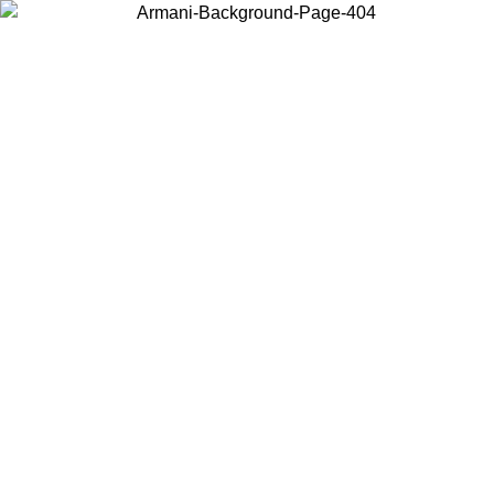
Wählen Sie das Land, in dem Sie sich befinden, um lokale Inhalte zu
sehen und online zu kaufen.
Land/Region
Weiter
United States
Melden sie sich bei ihrem konto an, um kostenlosen versand für
bestellungen über 150€ zu erhalten