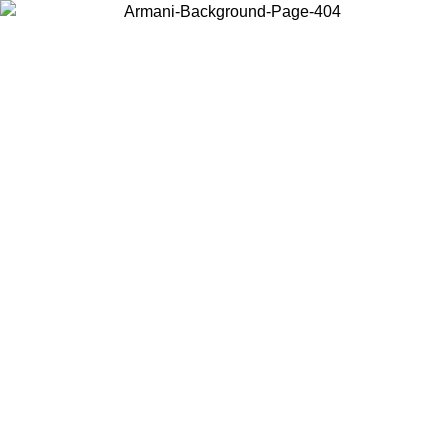
Wählen Sie das Land, in dem Sie sich befinden, um lokale Inhalte zu
sehen und online zu kaufen.
Land/Region
Weiter
United States
Melden sie sich bei ihrem konto an, um kostenlosen ver
 30.08.2026
bestellungen über 150€ zu erhalten