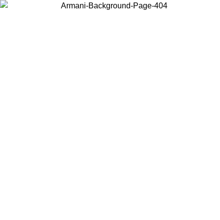
Wählen Sie das Land, in dem Sie sich befinden, um lokale Inhalte zu
sehen und online zu kaufen.
Land/Region
Weiter
United States
Melden sie sich bei ihrem konto an, um kostenlosen versand für
bestellungen über 150€ zu erhalten