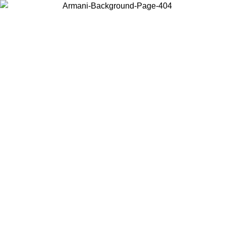
Wählen Sie das Land, in dem Sie sich befinden, um lokale Inhalte zu
sehen und online zu kaufen.
Land/Region
Weiter
United States
Melden sie sich bei ihrem konto an, um kostenlosen versand für
bestellungen über 150€ zu erhalten