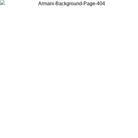
Wählen Sie das Land, in dem Sie sich befinden, um lokale Inhalte zu
sehen und online zu kaufen.
Land/Region
Weiter
United States
Melden sie sich bei ihrem konto an, um kostenlosen versand fü
08.2026
bestellungen über 150€ zu erhalten