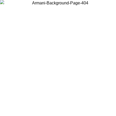
Wählen Sie das Land, in dem Sie sich befinden, um lokale Inhalte zu
sehen und online zu kaufen.
Land/Region
Weiter
United States
Melden sie sich bei ihrem konto an, um kostenlosen versand für
bestellungen über 150€ zu erhalten