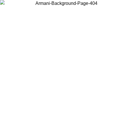
Wählen Sie das Land, in dem Sie sich befinden, um lokale Inhalte zu
sehen und online zu kaufen.
Land/Region
Weiter
United States
Melden sie sich bei ihrem konto an, um kostenlosen ver
 30.08.2026
bestellungen über 150€ zu erhalten