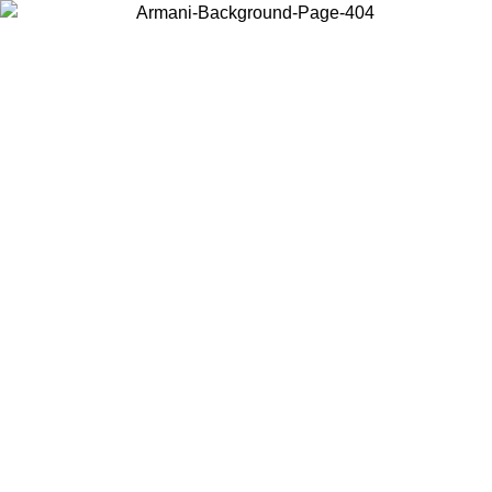
Wählen Sie das Land, in dem Sie sich befinden, um lokale Inhalte zu
sehen und online zu kaufen.
Land/Region
Weiter
United States