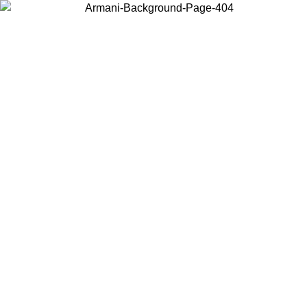
Wählen Sie das Land, in dem Sie sich befinden, um lokale Inhalte zu
sehen und online zu kaufen.
Land/Region
Weiter
United States