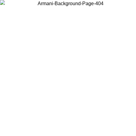
Wählen Sie das Land, in dem Sie sich befinden, um lokale Inhalte zu
sehen und online zu kaufen.
Land/Region
Weiter
United States