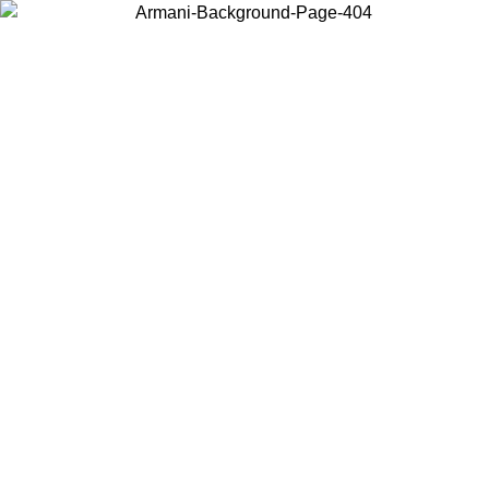
Wählen Sie das Land, in dem Sie sich befinden, um lokale Inhalte zu
sehen und online zu kaufen.
Land/Region
Weiter
United States
Melden sie sich bei ihrem konto an, 
MO BIS ZUM 27.08.26
bestellungen über 150€