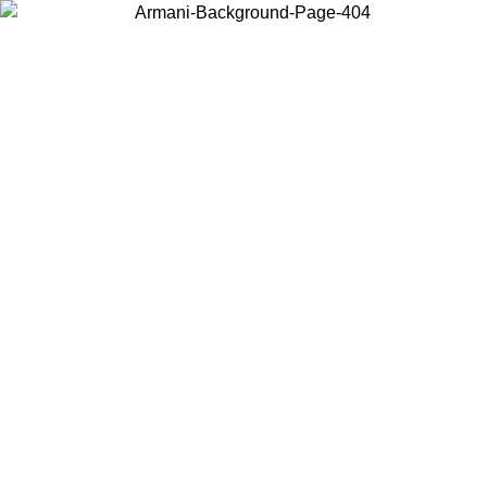
Wählen Sie das Land, in dem Sie sich befinden, um lokale Inhalte zu
sehen und online zu kaufen.
Land/Region
Weiter
United States
Melden sie sich bei ihrem konto an, um kostenlosen versand für
08.26
bestellungen über 150€ zu erhalten