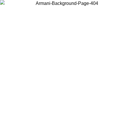
Wählen Sie das Land, in dem Sie sich befinden, um lokale Inhalte zu
sehen und online zu kaufen.
Land/Region
Weiter
United States
ONLINE EXCLUSIVE PROMO BIS ZUM 27.08.26