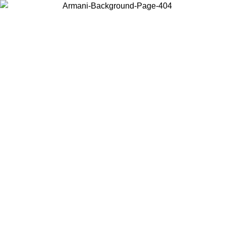
Wählen Sie das Land, in dem Sie sich befinden, um lokale Inhalte zu
sehen und online zu kaufen.
Land/Region
Weiter
United States
Melden sie sich bei ihrem konto an, 
MO BIS ZUM 27.08.26
bestellungen über 150€