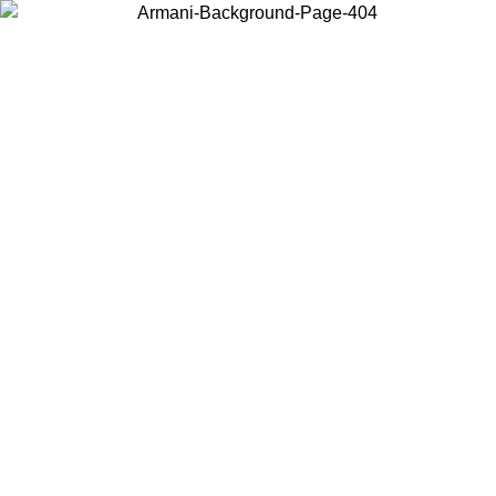
Wählen Sie das Land, in dem Sie sich befinden, um lokale Inhalte zu
sehen und online zu kaufen.
Land/Region
Weiter
United States
Melden sie sich bei ihrem konto an, um kostenlosen versa
 27.08.26
bestellungen über 150€ zu erhalten