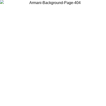
Wählen Sie das Land, in dem Sie sich befinden, um lokale Inhalte zu
sehen und online zu kaufen.
Land/Region
Weiter
United States
Melden sie sich bei ihrem konto an, 
MO BIS ZUM 27.08.26
bestellungen über 150€