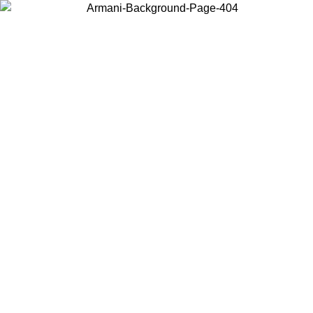
Wählen Sie das Land, in dem Sie sich befinden, um lokale Inhalte zu
sehen und online zu kaufen.
Land/Region
Weiter
United States
Melden sie sich bei ihrem konto an, um kostenlosen versand für
bestellungen über 150€ zu erhalten