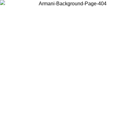
Wählen Sie das Land, in dem Sie sich befinden, um lokale Inhalte zu
sehen und online zu kaufen.
Land/Region
Weiter
United States
ONLINE EXCLUSIVE PROMO BIS ZUM 27.08.26