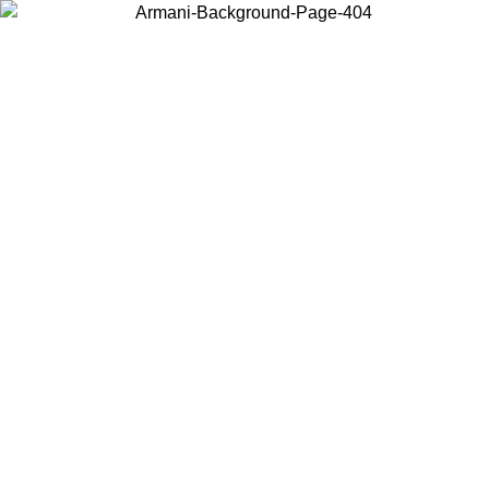
Wählen Sie das Land, in dem Sie sich befinden, um lokale Inhalte zu
sehen und online zu kaufen.
Land/Region
Weiter
United States
Melden sie sich bei ihrem konto an, um kostenlosen versand für
bestellungen über 150€ zu erhalten