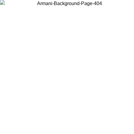
Wählen Sie das Land, in dem Sie sich befinden, um lokale Inhalte zu
sehen und online zu kaufen.
Land/Region
Weiter
United States
Melden sie sich bei ihrem konto an, um kostenlosen versand für
bestellungen über 150€ zu erhalten