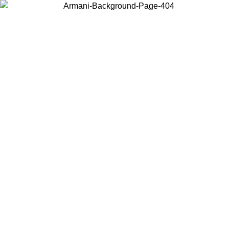
Wählen Sie das Land, in dem Sie sich befinden, um lokale Inhalte zu
sehen und online zu kaufen.
Land/Region
Weiter
United States
Melden sie sich bei ihrem konto an, um kostenlosen versand für
bestellungen über 150€ zu erhalten