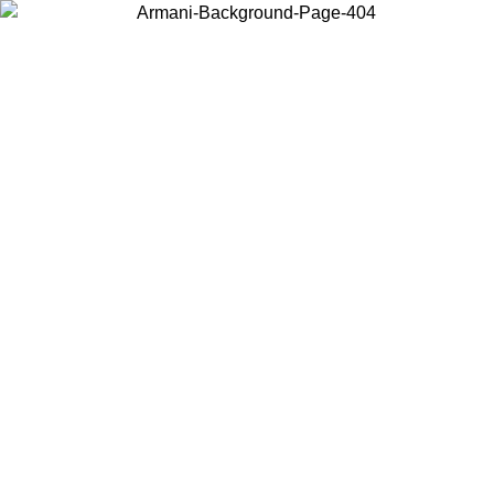
Wählen Sie das Land, in dem Sie sich befinden, um lokale Inhalte zu
sehen und online zu kaufen.
Land/Region
Weiter
United States
Melden sie sich bei ihrem konto an, um kostenlosen versand für
bestellungen über 150€ zu erhalten