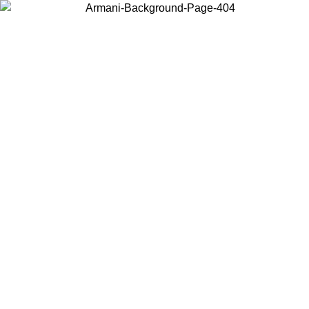
Wählen Sie das Land, in dem Sie sich befinden, um lokale Inhalte zu
sehen und online zu kaufen.
Land/Region
Weiter
United States
Melden sie sich bei ihrem konto
ROMO BIS ZUM 27.08.26
bestellungen über