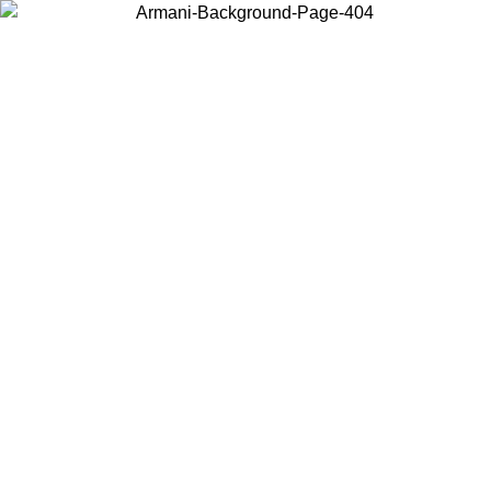
Wählen Sie das Land, in dem Sie sich befinden, um lokale Inhalte zu
sehen und online zu kaufen.
Land/Region
Weiter
United States
Melden sie sich bei ihrem konto an, um k
BIS ZUM 27.08.26
bestellungen über 150€ zu 