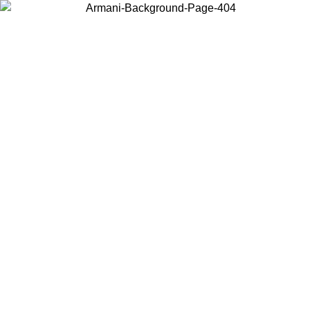
Wählen Sie das Land, in dem Sie sich befinden, um lokale Inhalte zu
sehen und online zu kaufen.
Land/Region
Weiter
United States
Melden sie sich bei ihrem konto an, um kostenlose
ZUM 27.08.26
bestellungen über 150€ zu erhalten