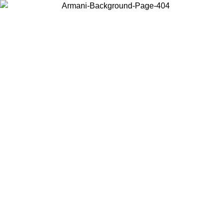
Wählen Sie das Land, in dem Sie sich befinden, um lokale Inhalte zu
sehen und online zu kaufen.
Land/Region
Weiter
United States
Melden sie sich bei ihrem konto an, um k
BIS ZUM 27.08.26
bestellungen über 150€ zu 