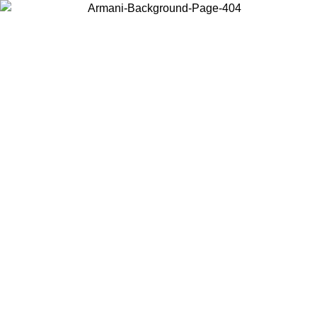
Wählen Sie das Land, in dem Sie sich befinden, um lokale Inhalte zu
sehen und online zu kaufen.
Land/Region
Weiter
United States
Melden sie sich bei ihrem konto an, um kostenlosen versand für
8.26
bestellungen über 150€ zu erhalten