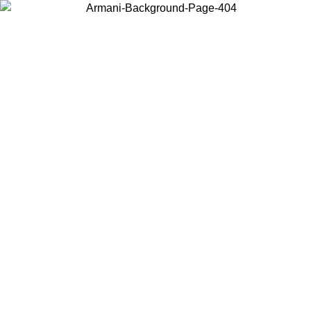
Wählen Sie das Land, in dem Sie sich befinden, um lokale Inhalte zu
sehen und online zu kaufen.
Land/Region
Weiter
United States
Melden sie sich bei ihrem konto an, um kostenlose
ZUM 27.08.26
bestellungen über 150€ zu erhalten