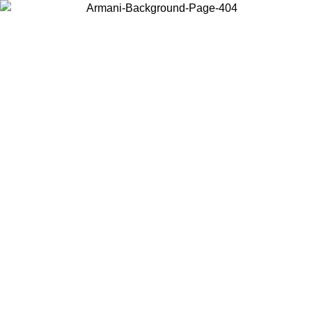
Wählen Sie das Land, in dem Sie sich befinden, um lokale Inhalte zu
sehen und online zu kaufen.
Land/Region
Weiter
United States
Melden sie sich bei ihrem konto an, 
MO BIS ZUM 27.08.26
bestellungen über 150€