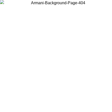
Wählen Sie das Land, in dem Sie sich befinden, um lokale Inhalte zu
sehen und online zu kaufen.
Land/Region
Weiter
United States
Melden sie sich bei ihrem konto an, um kostenlose
ZUM 27.08.26
bestellungen über 150€ zu erhalten