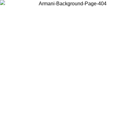
Wählen Sie das Land, in dem Sie sich befinden, um lokale Inhalte zu
sehen und online zu kaufen.
Land/Region
Weiter
United States
Melden sie sich bei ihrem konto an, um k
BIS ZUM 27.08.26
bestellungen über 150€ zu 