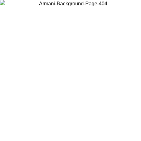
Wählen Sie das Land, in dem Sie sich befinden, um lokale Inhalte zu
sehen und online zu kaufen.
Land/Region
Weiter
United States
Melden sie sich bei ihrem konto an, um kostenlosen versand 
7.08.26
bestellungen über 150€ zu erhalten