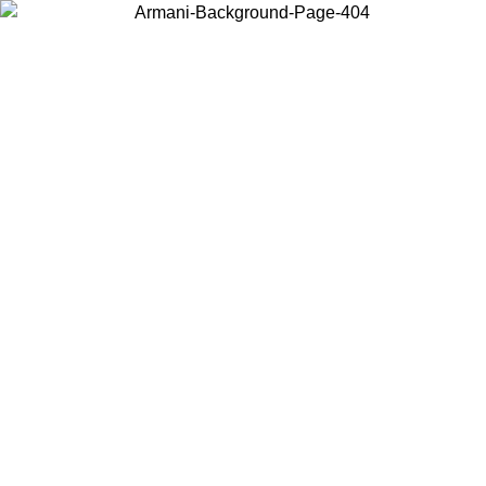
Wählen Sie das Land, in dem Sie sich befinden, um lokale Inhalte zu
sehen und online zu kaufen.
Land/Region
Weiter
United States
Melden sie sich bei ihrem konto an, um kostenlosen versand für
08.26
bestellungen über 150€ zu erhalten