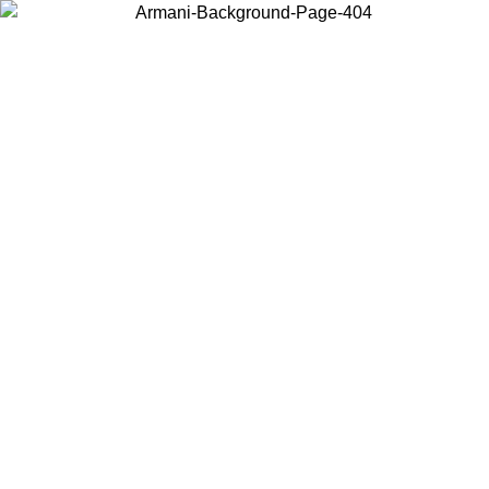
Wählen Sie das Land, in dem Sie sich befinden, um lokale Inhalte zu
sehen und online zu kaufen.
Land/Region
Weiter
United States
Melden sie sich bei ihrem konto an, um kostenlosen versand für
bestellungen über 150€ zu erhalten