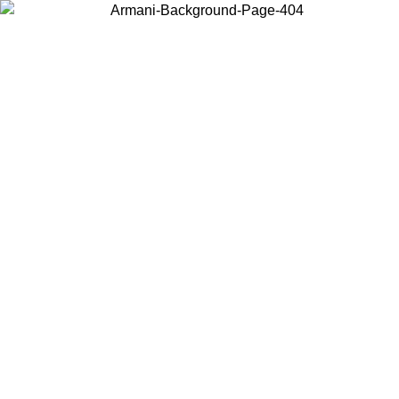
Wählen Sie das Land, in dem Sie sich befinden, um lokale Inhalte zu
sehen und online zu kaufen.
Land/Region
Weiter
United States
Melden sie sich bei ihrem konto an, um kostenlosen versand für
bestellungen über 150€ zu erhalten