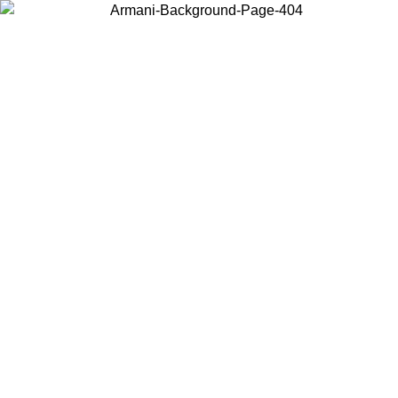
Wählen Sie das Land, in dem Sie sich befinden, um lokale Inhalte zu
sehen und online zu kaufen.
Land/Region
Weiter
United States
Melden sie sich bei ihrem konto an, um kostenlosen versand für
6
bestellungen über 150€ zu erhalten