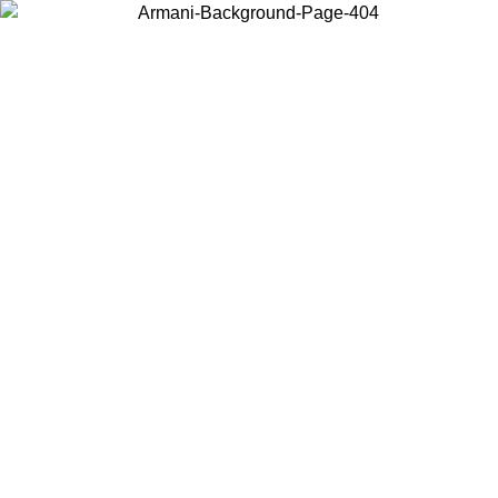
Wählen Sie das Land, in dem Sie sich befinden, um lokale Inhalte zu
sehen und online zu kaufen.
Land/Region
Weiter
United States
Melden sie sich bei ihrem konto an, um kostenlose
ZUM 27.08.26
bestellungen über 150€ zu erhalten