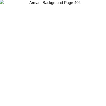
Wählen Sie das Land, in dem Sie sich befinden, um lokale Inhalte zu
sehen und online zu kaufen.
Land/Region
Weiter
United States
Melden sie sich bei ihrem konto an, um kostenlosen versand 
7.08.26
bestellungen über 150€ zu erhalten