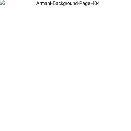
Wählen Sie das Land, in dem Sie sich befinden, um lokale Inhalte zu
sehen und online zu kaufen.
Land/Region
Weiter
United States
Melden sie sich bei ihrem konto an, um kostenlosen versand für bestellunge
über 150€ zu erhalten