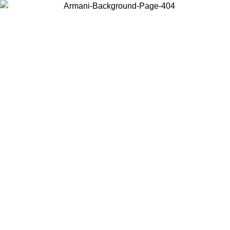
Wählen Sie das Land, in dem Sie sich befinden, um lokale Inhalte zu
sehen und online zu kaufen.
Land/Region
Weiter
United States
Melden sie sich bei ihrem konto an, um kostenlosen versand für bestellunge
über 150€ zu erhalten