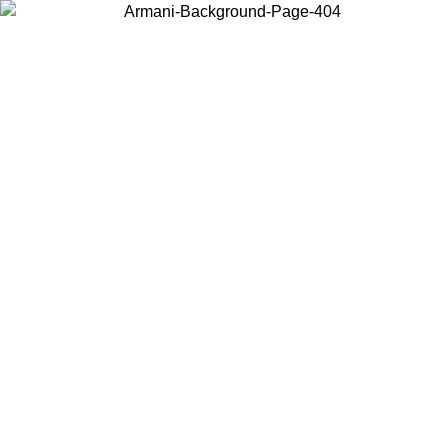
Wählen Sie das Land, in dem Sie sich befinden, um lokale Inhalte zu
sehen und online zu kaufen.
Land/Region
Weiter
United States
Melden sie sich bei ihrem konto an, um kostenlosen versand für bestellunge
über 150€ zu erhalten