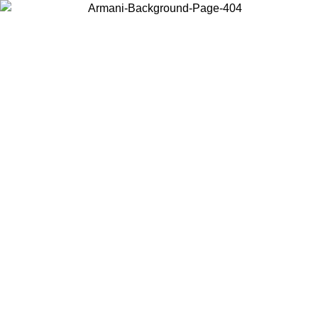
Wählen Sie das Land, in dem Sie sich befinden, um lokale Inhalte zu
sehen und online zu kaufen.
Land/Region
Weiter
United States
Melden sie sich bei ihrem konto an, um kostenlosen versand für bestellunge
über 150€ zu erhalten