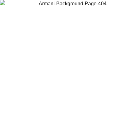
Wählen Sie das Land, in dem Sie sich befinden, um lokale Inhalte zu
sehen und online zu kaufen.
Land/Region
Weiter
United States
Melden sie sich bei ihrem konto an, um kostenlosen versand für bestellunge
über 150€ zu erhalten