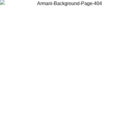
Wählen Sie das Land, in dem Sie sich befinden, um lokale Inhalte zu
sehen und online zu kaufen.
Land/Region
Weiter
United States
Melden sie sich bei ihrem konto an, um kostenlosen versand für bestellunge
über 150€ zu erhalten