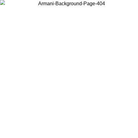
Wählen Sie das Land, in dem Sie sich befinden, um lokale Inhalte zu
sehen und online zu kaufen.
Land/Region
Weiter
United States
Melden sie sich bei ihrem konto an, um kostenlosen versand für bestellunge
über 150€ zu erhalten