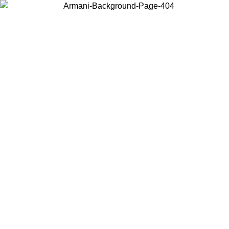
Wählen Sie das Land, in dem Sie sich befinden, um lokale Inhalte zu
sehen und online zu kaufen.
Land/Region
Weiter
United States
Melden sie sich bei ihrem konto an, um kostenlosen versand für bestellunge
über 150€ zu erhalten